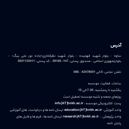
آدرس
ساوه – بلوار شهید فهمیده – بلوار شهید نظرفخاری(جاده نور علی بیگ) –
بلوارجمهوری اسلامی – صندوق پستی: 147-39165 – کد پستی: 3931133411
تلفن تماس: 3 الی 42478001 – 086
ساعات فعالیت موسسه
یکشنبه تا پنجشنبه: 7:30 الی 15
روزهای جمعه و شنبه موسسه تعطیل است
پست الکترونیکی موسسه :
info[AT]hnkh.ac.ir
واحد آموزش:
education[AT]hnkh.ac.ir
ارسال نامه ها و درخواست های آموزشی
واحد پژوهش :
research[AT]hnkh.ac.ir
ارسال نامه ها ، فرم ها و فایل های
پایان نامه