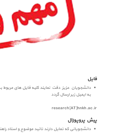
فایل
دانشجویان عزیز دقت نمایند کلیه فایل های مربوط به امو
به ایمیل زیر ارسال گردد
research[AT]hnkh.ac.ir
پیش پروپوزال
دانشجویانی که تمایل دارند تائید موضوع و استاد راهن