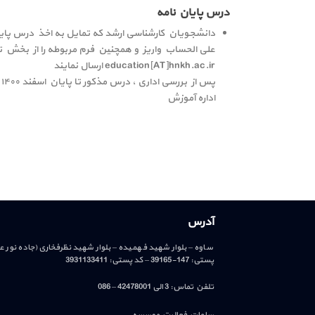
درس پایان نامه
علی الحساب واریز و همچنین فرم مربوطه را از بخش 
education[AT]hnkh.ac.ir ارسال نمایند
پس از بررسی اداری ، درس مذکور تا پایان اسفند ۱۴۰۰ در سیستم آموزشی ثبت خواهد شد.
اداره آموزش
آدرس
ساوه – بلوار شهید فهمیده – بلوار شهید نظرفخاری(جاده نور 
پستی: 147-39165 – کد پستی: 3931133411
تلفن تماس: 3 الی 42478001 – 086