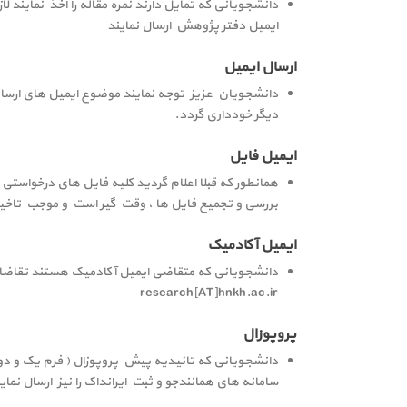
دانشجویانی که تمایل دارند نمره مقاله را اخذ نمایند 
ایمیل دفتر پژوهش ارسال نمایند
ارسال ایمیل
دانشجویان عزیز توجه نمایند موضوع ایمیل های ارسالی
دیگر خودداری گردد.
ایمیل فایل
همانطور که قبلا اعلام گردید کلیه فایل های درخواستی
بررسی و تجمیع فایل ها ، وقت گیر است و موجب تاخیر
ایمیل آکادمیک
دانشجویانی که متقاضی ایمیل آکادمیک هستند تقاضای 
research[AT]hnkh.ac.ir
پروپوزال
دانشجویانی که تائیدیه پیش پروپوزال ( فرم یک و دو ) 
سامانه های همانندجو و ثبت ایرانداک را نیز ارسال نمای