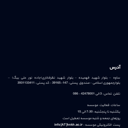
آدرس
ساوه – بلوار شهید فهمیده – بلوار شهید نظرفخاری(جاده نور علی بیگ) –
بلوارجمهوری اسلامی – صندوق پستی: 147-39165 – کد پستی: 3931133411
تلفن تماس: 3 الی 42478001 – 086
ساعات فعالیت موسسه
یکشنبه تا پنجشنبه: 7:30 الی 15
روزهای جمعه و شنبه موسسه تعطیل است
پست الکترونیکی موسسه :
info[AT]hnkh.ac.ir