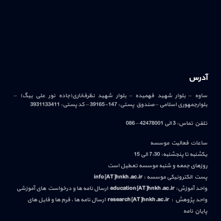
آدرس
ساوه – بلوار شهید فهمیده – بلوار شهید نظرفخاری(جاده نور علی بیگ) –
بلوارجمهوری اسلامی – صندوق پستی: 147-39165 – کد پستی: 3931133411
تلفن تماس: 3 الی 42478001 – 086
ساعات فعالیت موسسه
یکشنبه تا پنجشنبه: 7:30 الی 15
روزهای جمعه و شنبه موسسه تعطیل است
پست الکترونیکی موسسه :
info[AT]hnkh.ac.ir
واحد آموزش:
education[AT]hnkh.ac.ir
ارسال نامه ها و درخواست های آموزشی
واحد پژوهش :
research[AT]hnkh.ac.ir
ارسال نامه ها ، فرم ها و فایل های
پایان نامه