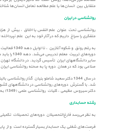
متقابل بین انسان‌ها یا علم مطالعه تعامل انسان‌ها شناخ
روانشناسی در ایران
روانشناسی تحت عنوان علم النفس یا اخلاق ، بیش از هزار 
متفکری را سراغ داریم که در آثار خود به این علم نپرداخته
به رغم رون
دوره‌های 
سایر دانشگاههای ایران تأسیس گردید. در دانشگاه تهرا
صناعی بود که در همان دوره پا به صحنه روانشناسی ایران گذ
در سال 1344 دکتر سعید شاملو بنیان گذار روانش
دکتر سیروس عظیمی ، کلیات روانشناسی علمی (1349) به ترجمه دکتر امیر هوشنگ مهریار و دکتر رضا شاپوریان. اصول روانشناسی (1352) به ترجمه و اقتباس دکتر محمد ساعتچی.
رشته حسابداری
به نظر می‌رسد فارغ‌التحصیلان دوره‌های تحصیلات تکمیلی ای
فرصت‌های شغلی یک حسابدار بسیار گسترده است و از پایین‌ت