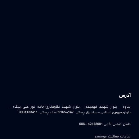
آدرس
ساوه – بلوار شهید فهمیده – بلوار شهید نظرفخاری(جاده نور علی بیگ) –
بلوارجمهوری اسلامی – صندوق پستی: 147-39165 – کد پستی: 3931133411
تلفن تماس: 3 الی 42478001 – 086
ساعات فعالیت موسسه