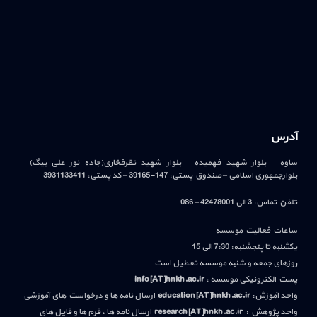
آدرس
ساوه – بلوار شهید فهمیده – بلوار شهید نظرفخاری(جاده نور علی بیگ) –
بلوارجمهوری اسلامی – صندوق پستی: 147-39165 – کد پستی: 3931133411
تلفن تماس: 3 الی 42478001 – 086
ساعات فعالیت موسسه
یکشنبه تا پنجشنبه: 7:30 الی 15
روزهای جمعه و شنبه موسسه تعطیل است
پست الکترونیکی موسسه :
info[AT]hnkh.ac.ir
واحد آموزش:
education[AT]hnkh.ac.ir
ارسال نامه ها و درخواست های آموزشی
واحد پژوهش :
research[AT]hnkh.ac.ir
ارسال نامه ها ، فرم ها و فایل های