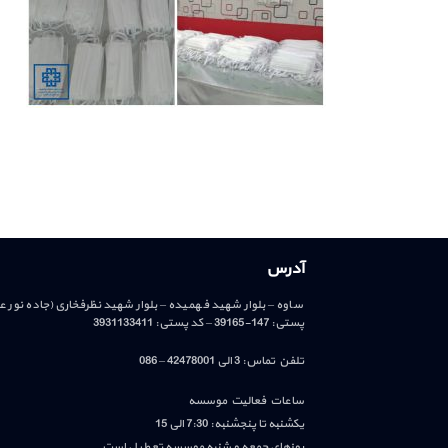
آدرس
ساوه – بلوار شهید فهمیده – بلوار شهید نظرفخاری(جاده نور 
پستی: 147-39165 – کد پستی: 3931133411
تلفن تماس: 3 الی 42478001 – 086
ساعات فعالیت موسسه
یکشنبه تا پنجشنبه: 7:30 الی 15
روزهای جمعه و شنبه موسسه تعطیل است