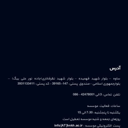
آدرس
ساوه – بلوار شهید فهمیده – بلوار شهید نظرفخاری(جاده نور علی بیگ) –
بلوارجمهوری اسلامی – صندوق پستی: 147-39165 – کد پستی: 3931133411
تلفن تماس: 3 الی 42478001 – 086
ساعات فعالیت موسسه
یکشنبه تا پنجشنبه: 7:30 الی 15
روزهای جمعه و شنبه موسسه تعطیل است
پست الکترونیکی موسسه :
info[AT]hnkh.ac.ir